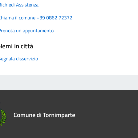
Richiedi Assistenza
Chiama il comune +39 0862 72372
Prenota un appuntamento
lemi in città
Segnala disservizio
Comune di Tornimparte