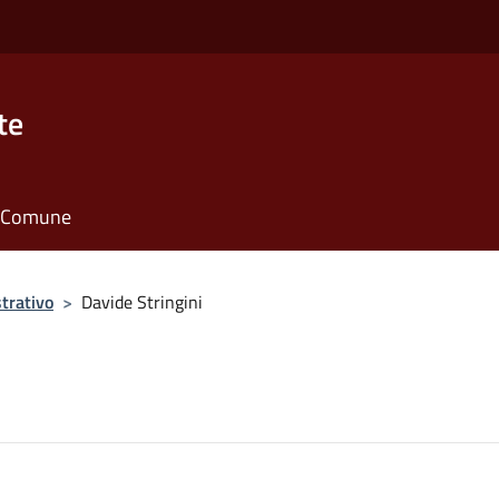
te
il Comune
trativo
>
Davide Stringini