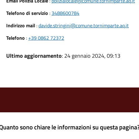
Email Polizia Locale
:
polizialocale@comune.tornimparte.aq.it
Telefono di servizio
:
3488600784
Indirizzo mail
:
davide.stringini@comune.tornimparte.aq.it
Telefono
:
+39 0862 72372
Ultimo aggiornamento
: 24 gennaio 2024, 09:13
Quanto sono chiare le informazioni su questa pagina