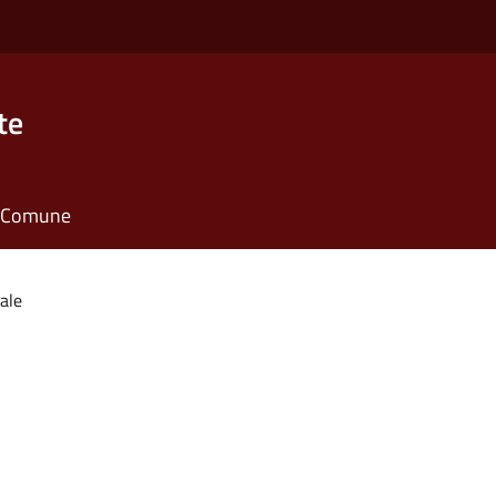
te
il Comune
cale