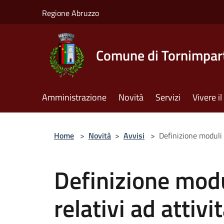
Salta al contenuto principale
Regione Abruzzo
Comune di Tornimpar
Amministrazione
Novità
Servizi
Vivere 
Home
>
Novità
>
Avvisi
>
Definizione moduli 
Definizione modu
relativi ad attivi