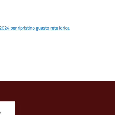
.2024 per ripristino guasto rete idrica
?