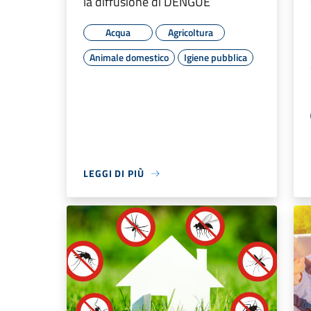
la diffusione di DENGUE
Acqua
Agricoltura
Animale domestico
Igiene pubblica
LEGGI DI PIÙ