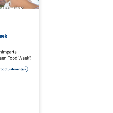
eek
rnimparte
Green Food Week".
rodotti alimentari