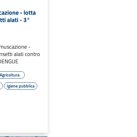
azione - lotta
ti alati - 3°
emuscazione -
insetti alati contro
i DENGUE
Agricoltura
o
Igiene pubblica