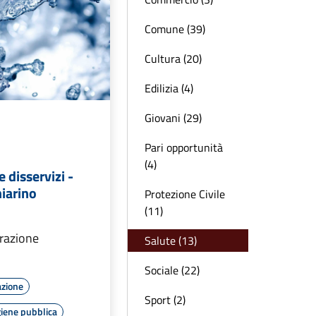
Comune (39)
Cultura (20)
Edilizia (4)
Giovani (29)
Pari opportunità
(4)
disservizi -
iarino
Protezione Civile
(11)
arazione
Salute (13)
Sociale (22)
azione
Sport (2)
giene pubblica