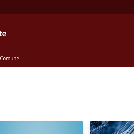
te
il Comune