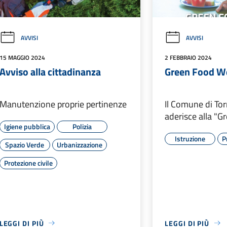
AVVISI
AVVISI
15 MAGGIO 2024
2 FEBBRAIO 2024
Avviso alla cittadinanza
Green Food W
Manutenzione proprie pertinenze
Il Comune di To
aderisce alla "
Igiene pubblica
Polizia
Istruzione
P
Spazio Verde
Urbanizzazione
Protezione civile
LEGGI DI PIÙ
LEGGI DI PIÙ