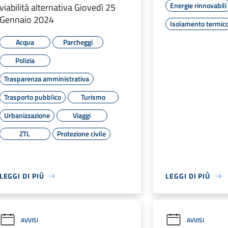
Energie rinnovabili
viabilità alternativa Giovedì 25
Gennaio 2024
Isolamento termic
Acqua
Parcheggi
Polizia
Trasparenza amministrativa
Trasporto pubblico
Turismo
Urbanizzazione
Viaggi
ZTL
Protezione civile
LEGGI DI PIÙ
LEGGI DI PIÙ
AVVISI
AVVISI