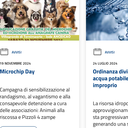
AVVISI
AVVISI
19 NOVEMBRE 2024
24 LUGLIO 2024
Microchip Day
Ordinanza divi
acqua potabile
improprio
Campagna di sensibilizzazione al
randagismo, al vagantismo e alla
consapevole detenzione a cura
La risorsa idropo
delle associazioni: Animali alla
approvvigioname
riscossa e Pizzoli 4 zampe
sta progressiva
generando una si