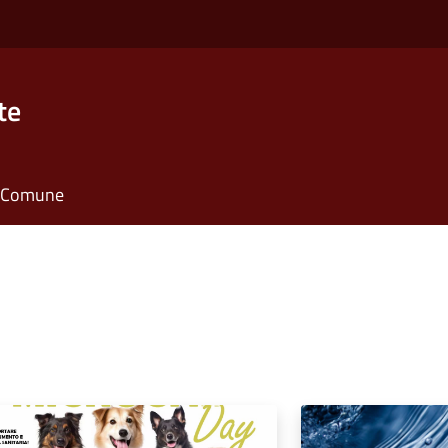
te
il Comune