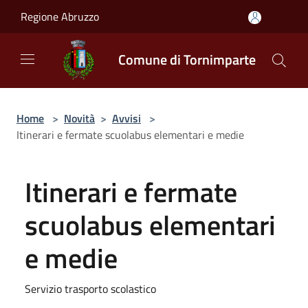
Salta al contenuto principale
Regione Abruzzo
Comune di Tornimparte
Home
>
Novità
>
Avvisi
>
Itinerari e fermate scuolabus elementari e medie
Itinerari e fermate
scuolabus elementari
e medie
Servizio trasporto scolastico