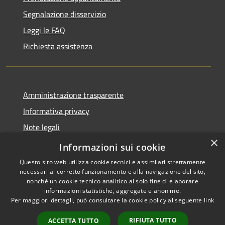
Segnalazione disservizio
Leggi le FAQ
Richiesta assistenza
Amministrazione trasparente
Informativa privacy
Note legali
×
Dichiarazione di accessibilità
Informazioni sui cookie
Questo sito web utilizza cookie tecnici e assimilati strettamente
necessari al corretto funzionamento e alla navigazione del sito,
nonché un cookie tecnico analitico al solo fine di elaborare
informazioni statistiche, aggregate e anonime.
RSS
Copyright © 2026 • Comune di
Per maggiori dettagli, può consultare la cookie policy al seguente
link
Accessibilità
Tornimparte • Powered by
Privacy
Municipium
Accesso
•
RIFIUTA TUTTO
ACCETTA TUTTO