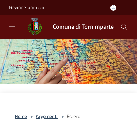
Salta al contenuto principale
Regione Abruzzo
Comune di Tornimparte
Home
>
Argomenti
>
Estero