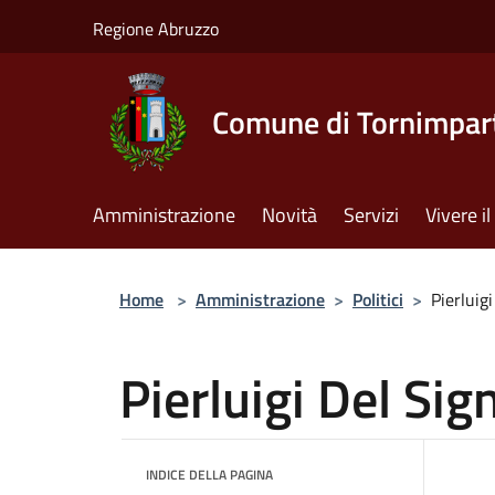
Salta al contenuto principale
Regione Abruzzo
Comune di Tornimpar
Amministrazione
Novità
Servizi
Vivere 
Home
>
Amministrazione
>
Politici
>
Pierluig
Pierluigi Del Sig
INDICE DELLA PAGINA