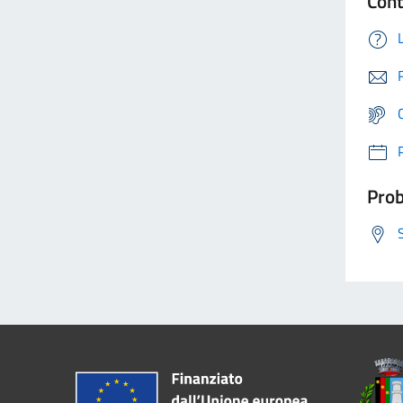
Cont
Prob