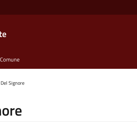
te
il Comune
i Del Signore
nore