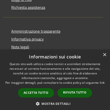
Richiesta assistenza
Amministrazione trasparente
Informativa privacy
Note legali
×
Dichiarazione di accessibilità
Informazioni sui cookie
Questo sito web utilizza cookie tecnici e assimilati strettamente
necessari al corretto funzionamento e alla navigazione del sito,
nonché un cookie tecnico analitico al solo fine di elaborare
informazioni statistiche, aggregate e anonime.
RSS
Copyright © 2026 • Comune di
Per maggiori dettagli, può consultare la cookie policy al seguente
link
Accessibilità
Tornimparte • Powered by
Privacy
Municipium
Accesso
•
RIFIUTA TUTTO
ACCETTA TUTTO
Cookie
redazione
Mappa del sito
MOSTRA DETTAGLI