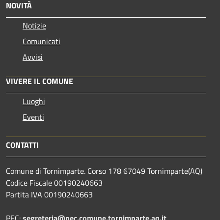
NOVITÀ
Notizie
Comunicati
Avvisi
VIVERE IL COMUNE
Luoghi
Eventi
CONTATTI
Comune di Tornimparte. Corso 178 67049 Tornimparte(AQ)
Codice Fiscale 00190240663
Partita IVA 00190240663
PEC:
segreteria@pec.comune.tornimparte.aq.it