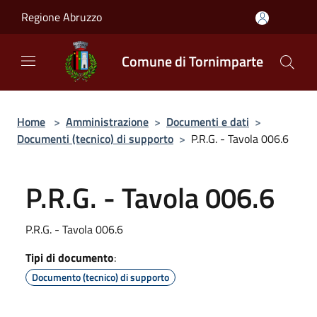
Salta al contenuto principale
Regione Abruzzo
Comune di Tornimparte
Home
>
Amministrazione
>
Documenti e dati
>
Documenti (tecnico) di supporto
>
P.R.G. - Tavola 006.6
P.R.G. - Tavola 006.6
P.R.G. - Tavola 006.6
Tipi di documento
:
Documento (tecnico) di supporto